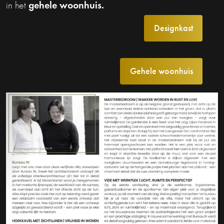
gehele woonhuis.
in het
Designkast
Gehele woonhuis