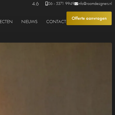
4.6
06 - 5371 9949
info@roomdesigners.nl
Offerte aanvragen
JECTEN
NIEUWS
CONTACT