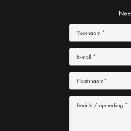
Neem
Voornaam
*
(Vereist)
E-
mail
*
Plaatsnaam*
(Vereist)
Bericht
/
opmerking