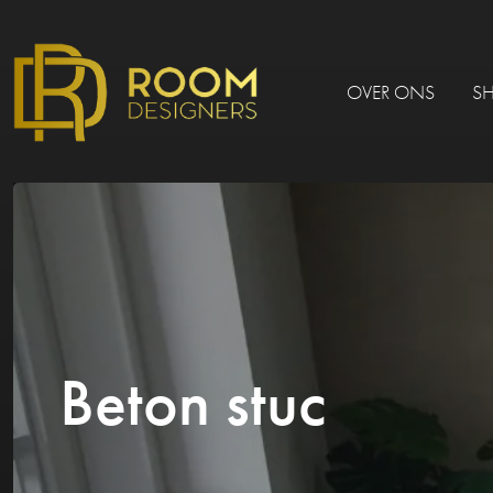
OVER ONS
S
Beton stuc