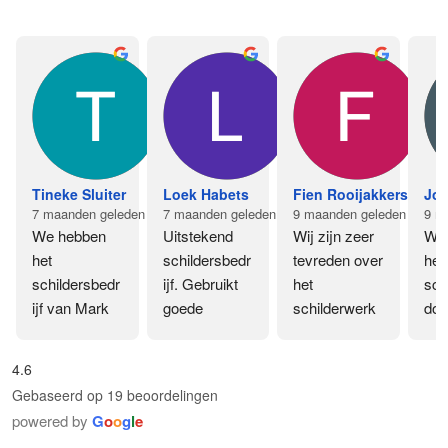
Tineke Sluiter
Loek Habets
Fien Rooijakkers
Jos
7 maanden geleden
7 maanden geleden
9 maanden geleden
9 m
We hebben 
Uitstekend 
Wij zijn zeer 
Wij
het 
schildersbedr
tevreden over 
het 
schildersbedr
ijf. Gebruikt 
het 
sch
ijf van Mark 
goede 
schilderwerk 
doo
van de Ven in 
materialen. 
van Mark van 
zijn 
2024 
Wij bevelen 
de Ven.
med
4.6
ingeschakeld 
dit bedrijf 
Fijne 
zow
Gebaseerd op 19 beoordelingen
bij de 
aan.
schilders en 
als 
powered by
G
o
o
g
l
e
verbouwing 
heel beleefd 
late