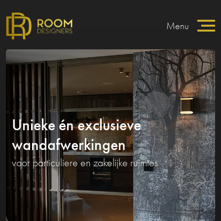
Menu
Unieke én exclusieve
wandafwerkingen
voor particuliere en zakelijke ruimtes